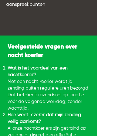
aanspreekpunten
Veelgestelde vragen over
nacht koerier
Wat is het voordeel van een
nachtkoerier?
Met een nacht koerier wordt je
zending buiten reguliere uren bezorgd.
Dat betekent: razendsnel op locatie
vóór de volgende werkdag, zonder
wachttijd.
Hoe weet ik zeker dat mijn zending
veilig aankomt?
Al onze nachtkoeriers zijn getraind op
veiligheid, discretie en efficiëntie.