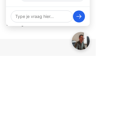
leveren een oplossing op maat, altijd
snel en zorgvuldig. Bel ons direct,
vraag een offerte aan of plan je
zending via ons
contactformulier
Doe vrijblijvend een
aanvraag
Zodra de aanvraag bij ons is
binnengekomen nemen we zo
spoedig mogelijk contact met je
op.
Je kunt ook via WhatsApp