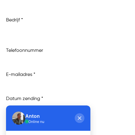
Bedrijf
Telefoonnummer
E-mailadres
r
Datum zending
*
e
q
u
Anton
i
Online nu
r
e
d