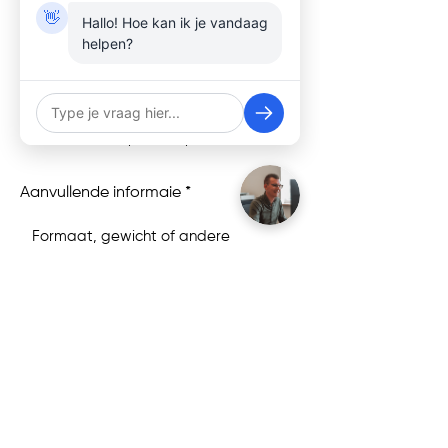
Van adres A
👋
Hallo! Hoe kan ik je vandaag
helpen?
Naar adres B
Aanvullende informaie
Verzend