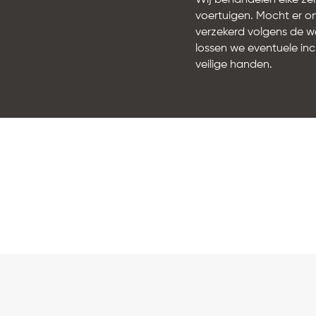
Wij behandelen elke zen
voertuigen. Mocht er o
verzekerd volgens de w
lossen we eventuele inci
veilige handen.