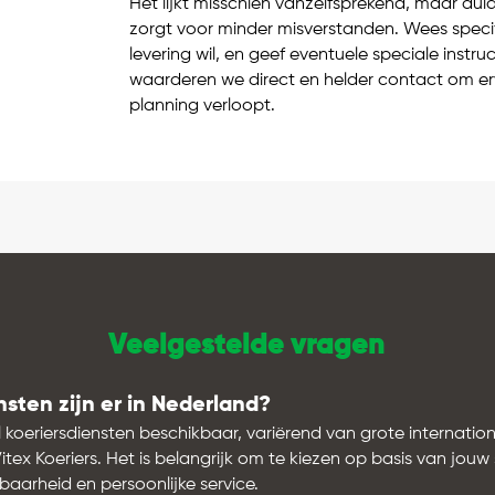
Het lijkt misschien vanzelfsprekend, maar dui
zorgt voor minder misverstanden. Wees speci
levering wil, en geef eventuele speciale instruc
waarderen we direct en helder contact om erv
planning verloopt.
Veelgestelde vragen
sten zijn er in Nederland?
l koeriersdiensten beschikbaar, variërend van grote internation
itex Koeriers. Het is belangrijk om te kiezen op basis van jouw
baarheid en persoonlijke service.