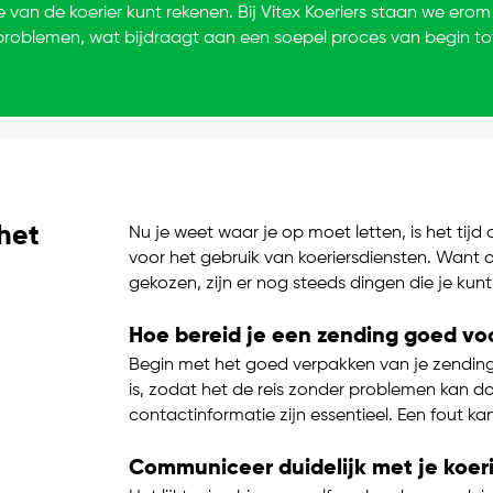
e van de koerier kunt rekenen. Bij Vitex Koeriers staan we ero
roblemen, wat bijdraagt aan een soepel proces van begin tot
 het
Nu je weet waar je op moet letten, is het tijd
voor het gebruik van koeriersdiensten. Want oo
gekozen, zijn er nog steeds dingen die je kun
Hoe bereid je een zending goed vo
Begin met het goed verpakken van je zending.
is, zodat het de reis zonder problemen kan do
contactinformatie zijn essentieel. Een fout ka
Communiceer duidelijk met je koer