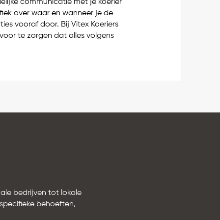
delijke communicatie met je koerier
fiek over waar en wanneer je de
ties vooraf door. Bij Vitex Koeriers
oor te zorgen dat alles volgens
ale bedrijven tot lokale
 specifieke behoeften,