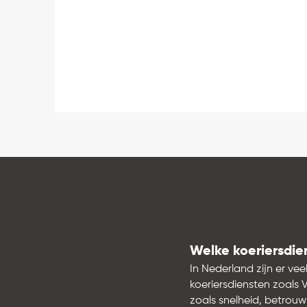
Welke koeriersdien
In Nederland zijn er vee
koeriersdiensten zoals V
zoals snelheid, betrouw