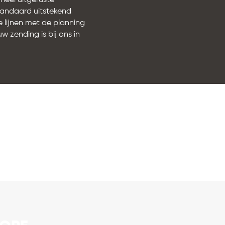
neel uitgeruste
tandaard uitstekend
 lijnen met de planning
w zending is bij ons in