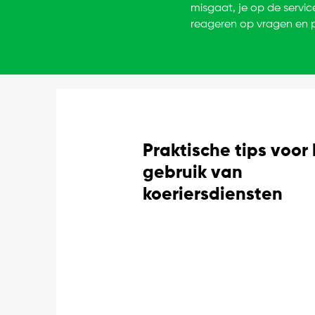
misgaat, je op de servic
reageren op vragen en p
Praktische tips voor
gebruik van
koeriersdiensten