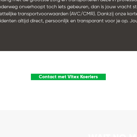
ding met de grootste zorg en transporteren deze in professio
nderweg onverhoopt toch iets gebeuren, dan is jouw vracht s
ettelijke transportvoorwaarden (AVC/CMR). Dankzij onze korte
denten altijd direct, persoonlijk en transparant voor je op. Jou
Contact met Vitex Koeriers