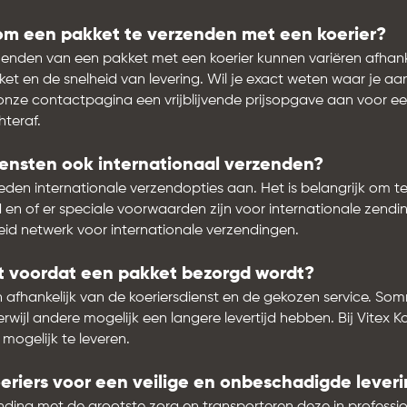
om een pakket te verzenden met een koerier?
zenden van een pakket met een koerier kunnen variëren afhank
et en de snelheid van levering. Wil je exact weten waar je aa
onze contactpagina een vrijblijvende prijsopgave aan voor ee
hteraf.
ensten ook internationaal verzenden?
ieden internationale verzendopties aan. Het is belangrijk om t
n of er speciale voorwaarden zijn voor internationale zending
id netwerk voor internationale verzendingen.
t voordat een pakket bezorgd wordt?
en afhankelijk van de koeriersdienst en de gekozen service. S
rwijl andere mogelijk een langere levertijd hebben. Bij Vitex K
 mogelijk te leveren.
oeriers voor een veilige en onbeschadigde lever