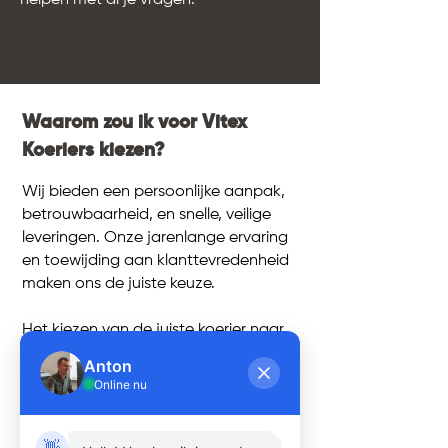
helpen met al je vragen.
Waarom zou ik voor Vitex
Koeriers kiezen?
Wij bieden een persoonlijke aanpak,
betrouwbaarheid, en snelle, veilige
leveringen. Onze jarenlange ervaring
en toewijding aan klanttevredenheid
maken ons de juiste keuze.
Het kiezen van de juiste koerier naar
België hoeft geen uitdaging te zijn.
Anton
Met de juiste informatie en een
Online nu
betrouwbare partner zoals Vitex
Koeriers, ben je verzekerd van een
naadloze ervaring. Neem gerust
👋