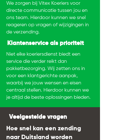
We zorgen bij Vitex Koeriers voor
directe communicatie tussen jou en
ons team. Hierdoor kunnen we snel
reageren op vragen of wijzigingen in
de verzending.
Klantenservice als prioriteit
Niet elke koeriersdienst biedt een
service die verder reikt dan
pakketbezorging. Wij zetten ons in
voor een klantgerichte aanpak,
waarbij we jouw wensen en eisen
centraal stellen. Hierdoor kunnen we
je altijd de beste oplossingen bieden.
Veelgestelde vragen
Hoe snel kan een zending
naar Duitsland worden