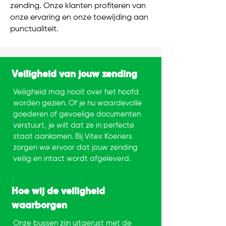
zending. Onze klanten profiteren van
onze ervaring en onze toewijding aan
punctualiteit.
Veiligheid van jouw zending
Veiligheid mag nooit over het hoofd
worden gezien. Of je nu waardevolle
goederen of gevoelige documenten
verstuurt, je wilt dat ze in perfecte
staat aankomen. Bij Vitex Koeriers
zorgen we ervoor dat jouw zending
veilig en intact wordt afgeleverd.
Hoe wij de veiligheid
waarborgen
Onze bussen zijn uitgerust met de