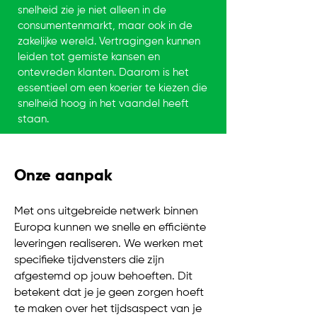
snelheid zie je niet alleen in de
consumentenmarkt, maar ook in de
zakelijke wereld. Vertragingen kunnen
leiden tot gemiste kansen en
ontevreden klanten. Daarom is het
essentieel om een koerier te kiezen die
snelheid hoog in het vaandel heeft
staan.
Onze aanpak
Met ons uitgebreide netwerk binnen
Europa kunnen we snelle en efficiënte
leveringen realiseren. We werken met
specifieke tijdvensters die zijn
afgestemd op jouw behoeften. Dit
betekent dat je je geen zorgen hoeft
te maken over het tijdsaspect van je