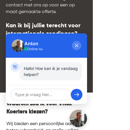
contact met ons op voor een op
maat gemaakte offerte.
Kan ik bij jullie terecht voor
internationale zendingen?
Zeker! Naast België bieden we ook
Anton
diensten aan voor andere Europese
Online nu
landen. Onze expertise in Europese
distributie garandeert een vlotte
👋
transitie.
Hallo! Hoe kan ik je vandaag
helpen?
Waarom zou ik voor Vitex
Koeriers kiezen?
Wij bieden een persoonlijke aanpak,